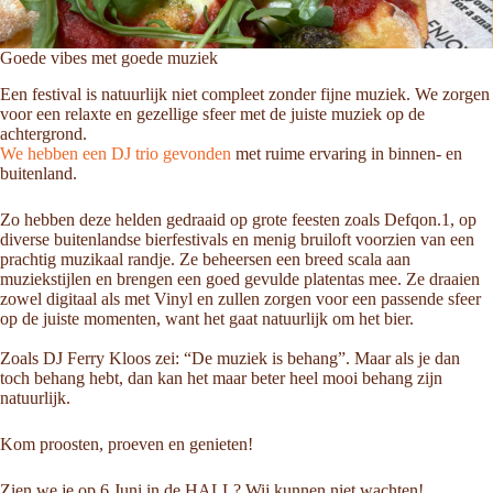
Goede vibes met goede muziek
Een festival is natuurlijk niet compleet zonder fijne muziek. We zorgen
voor een relaxte en gezellige sfeer met de juiste muziek op de
achtergrond.
We hebben een DJ trio gevonden
met ruime ervaring in binnen- en
buitenland.
Zo hebben deze helden gedraaid op grote feesten zoals Defqon.1, op
diverse buitenlandse bierfestivals en menig bruiloft voorzien van een
prachtig muzikaal randje. Ze beheersen een breed scala aan
muziekstijlen en brengen een goed gevulde platentas mee. Ze draaien
zowel digitaal als met Vinyl en zullen zorgen voor een passende sfeer
op de juiste momenten, want het gaat natuurlijk om het bier.
Zoals DJ Ferry Kloos zei: “De muziek is behang”.
Maar als je dan
toch behang hebt, dan kan het maar beter heel mooi behang zijn
natuurlijk.
Kom proosten, proeven en genieten!
Zien we je op 6 Juni in de HALL? Wij kunnen niet wachten!