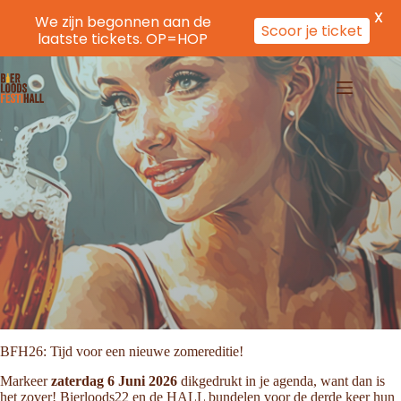
X
We zijn begonnen aan de
Scoor je ticket
laatste tickets. OP=HOP
Ga
naar
de
inhoud
BFH26: Tijd voor een nieuwe zomereditie!
Markeer
zaterdag 6 Juni 2026
dikgedrukt in je agenda, want dan is
het zover! Bierloods22 en de HALL bundelen voor de derde keer hun