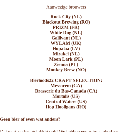
Aanwezige brouwers
Rock City (NL)
Blackout Brewing (RO)
PRIZM (FR)
White Dog (NL)
Gallivant (NL)
WYLAM (UK)
Hopalaa (LV)
Mirakel (NL)
Moon Lark (PL)
Ziemia (PL)
Monkey Brew (NO)
Bierloods22 CRAFT SELECTION:
Messorem (CA)
Brasserie du Bas-Canada (CA)
Mortalis (US)
Central Waters (US)
Hop Hooligans (RO)
Geen bier of even wat anders?
Dat mag, en kan gelukkig ook! We hebben een ruim aanbod aan